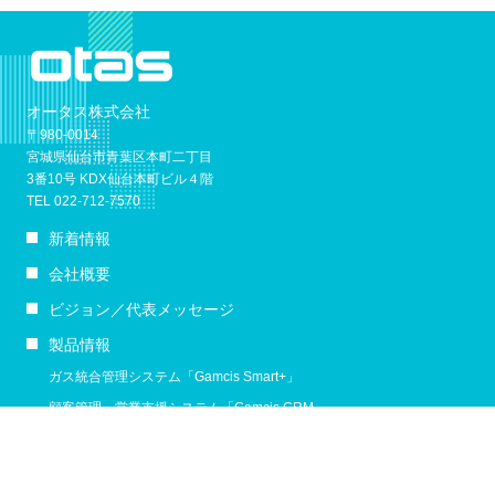
オータス株式会社
〒980-0014
宮城県仙台市青葉区本町二丁目
3番10号 KDX仙台本町ビル４階
TEL 022-712-7570
新着情報
会社概要
ビジョン／代表メッセージ
製品情報
ガス統合管理システム「Gamcis Smart+」
顧客管理・営業支援システム「Gamcis CRM」
顧客ポータルサイト「Gamcis Portal」
メーター管理AIシステム 「METARIS」